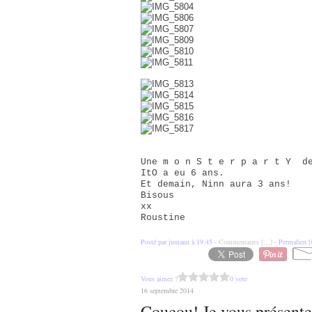
Une m o n S t e r p a r t Y de
ItO a eu 6 ans.
Et demain, Ninn aura 3 ans!
Bisous
xx
Roustine
Posté par jumanu à 19:45 -
Commentaires [
…
]
- Permalien [
Vous aimez ?
0 vote
16 septembre 2014
Coucou! Je vous présente