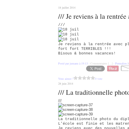
18 juillet 2014
/// Je reviens à la rentrée
///
Je reviens à la rentrée avec p
fort fort TERRIBLES !!!
Bisous & bonnes vacances!
Posté par jumanu à 19:13 -
Commentaires [
…
]
- Permalien [
Vous aimez ?
0 vote
28 juin 2014
/// La traditionnelle pho
///
La traditionnelle photo du dip
L'école est finie et les matre
Je reviens avec des nouvelles 