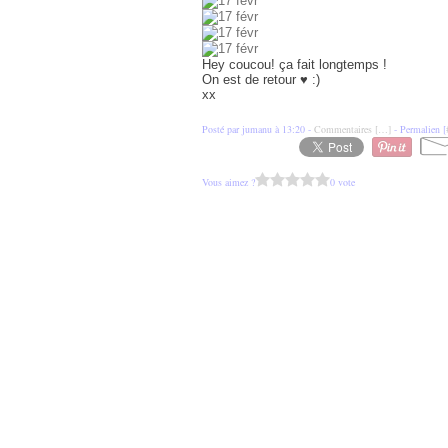
Hey coucou! ça fait longtemps !
On est de retour ♥ :)
xx
Posté par jumanu à 13:20 -
Commentaires [
…
]
- Permalien [
Vous aimez ?
0 vote