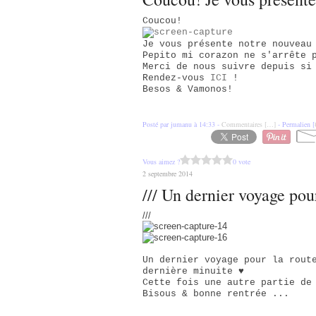
Coucou!
Je vous présente notre nouveau
Pepito mi corazon ne s'arrête 
Merci de nous suivre depuis si
Rendez-vous
ICI
!
Besos & Vamonos!
Posté par jumanu à 14:33 -
Commentaires [
…
]
- Permalien [
Vous aimez ?
0 vote
2 septembre 2014
/// Un dernier voyage pour
///
Un dernier voyage pour la rout
dernière minuite ♥
Cette fois une autre partie de
Bisous & bonne rentrée ...