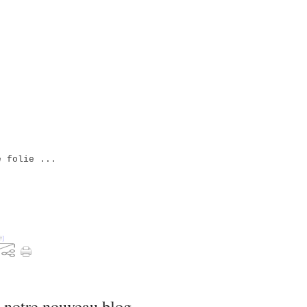
 folie ...
#
]
 notre nouveau blog