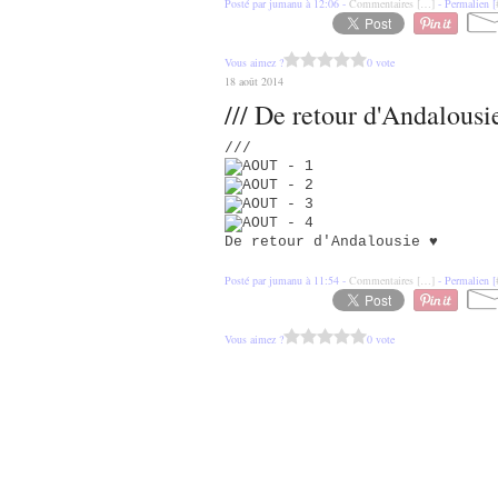
Posté par jumanu à 12:06 -
Commentaires [
…
]
- Permalien [
Vous aimez ?
0 vote
18 août 2014
/// De retour d'Andalousi
///
De retour d'Andalousie ♥
Posté par jumanu à 11:54 -
Commentaires [
…
]
- Permalien [
Vous aimez ?
0 vote