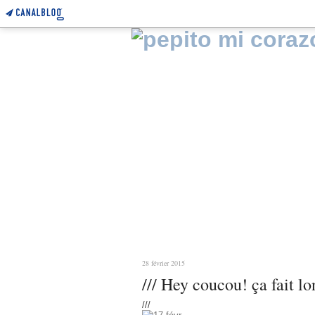
28 février 2015
/// Hey coucou! ça fait l
///