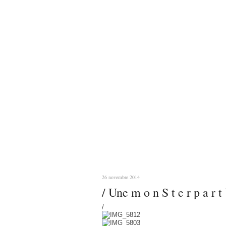
26 novembre 2014
/ Une m o n S t e r p a r t 
/