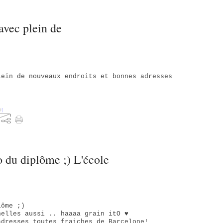
 avec plein de
lein de nouveaux endroits et bonnes adresses
#
]
to du diplôme ;) L'école
lôme ;)
nelles aussi .. haaaa grain itO ♥
adresses toutes fraiches de Barcelone!